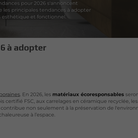
endances pour 2026 s'annoncent
e les principales tendances à adopter
is esthétique et fonctionnel.
26 à adopter
poraines
. En 2026, les
matériaux écoresponsables
sero
is certifié FSC, aux carrelages en céramique recyclée, le
contribue non seulement à la préservation de l'enviro
haleureuse à l’espace.