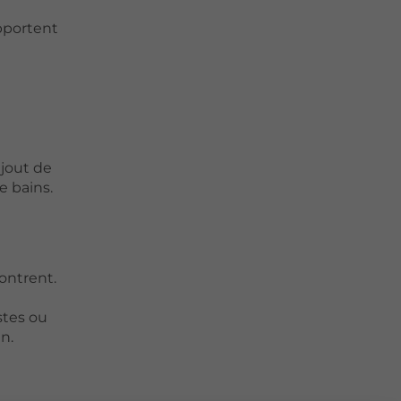
apportent
ajout de
e bains.
ontrent.
stes ou
n.