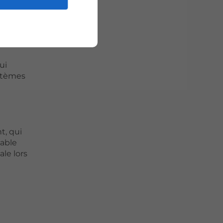
ui
ystèmes
t, qui
iable
le lors