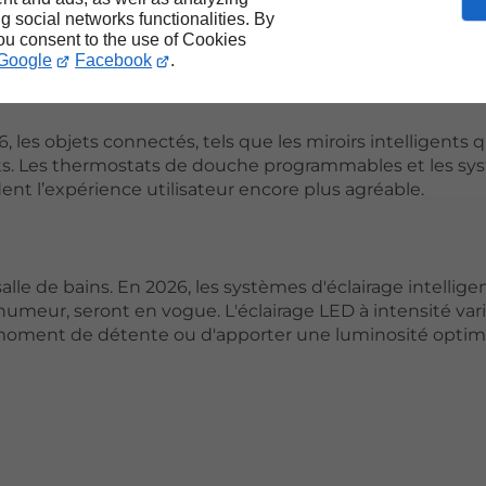
ng social networks functionalities. By
you consent to the use of Cookies
Google
Facebook
.
 les objets connectés, tels que les miroirs intelligents q
ants. Les thermostats de douche programmables et les s
nt l’expérience utilisateur encore plus agréable.
alle de bains. En 2026, les systèmes d'éclairage intelligen
'humeur, seront en vogue. L'éclairage LED à intensité var
oment de détente ou d'apporter une luminosité optima