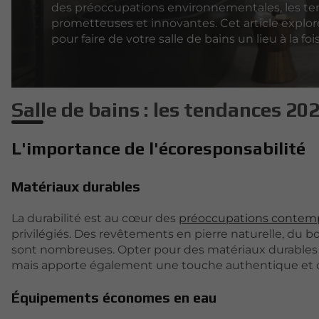
des préoccupations environnementales, les t
prometteuses et innovantes. Cet article explor
pour faire de votre salle de bains un lieu à la fo
Salle de bains : les tendances 20
L'importance de l'écoresponsabilité
Matériaux durables
La durabilité est au cœur des
préoccupations contem
privilégiés. Des revêtements en pierre naturelle, du bo
sont nombreuses. Opter pour des matériaux durables 
mais apporte également une touche authentique et c
Équipements économes en eau