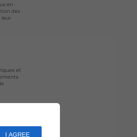
lus en
ction des
 leur
riques et
ngements
de
ancs
atiques.
I AGREE