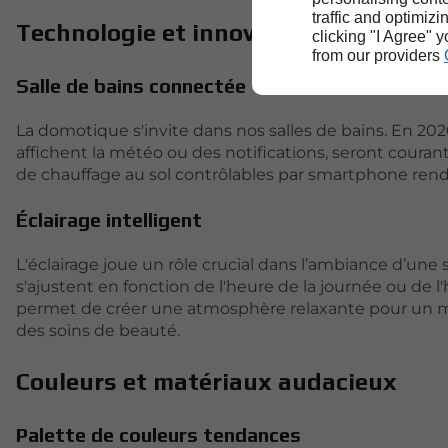
traffic and optimizi
Technologie et innovation
clicking "I Agree" 
from our providers
Salle de bains connectée
La domotique s'invite dans nos salles de bains. En 2026,
affichent la météo ou des notifications, seront cour
de chauffage au sol contrôlables par smartphone rende
Éclairage intelligent
L'éclairage joue un rôle crucial dans l’ambiance d’une s
s'ajustent en fonction de l'heure de la journée ou de l
permet de créer une atmosphère relaxante pour un m
des soins de beauté.
Couleurs et matériaux audacieux
Palette de couleurs tendances