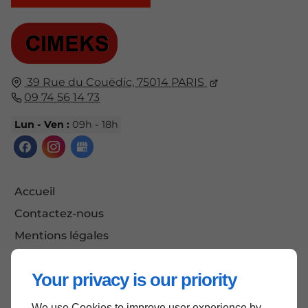
39 Rue du Couëdic,
75014
PARIS
09 74 56 14 73
Lun - Ven :
09h - 18h
Accueil
Contactez-nous
Mentions légales
Plan du site
Your privacy is our priority
We use Cookies to improve user experience by